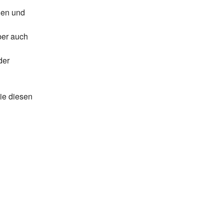
len und
ber auch
der
ie diesen