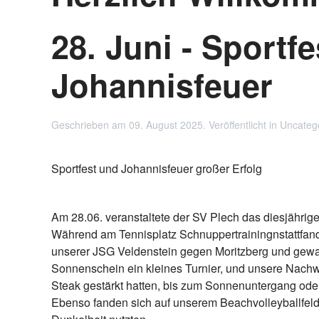
28. Juni - Sportf
Johannisfeuer
Geschrieben am
09. August 2025
. Veröffentlicht in
Uncateg
Sportfest und Johannisfeuer großer Erfolg
Am 28.06. veranstaltete der SV Plech das diesjährig
Während am Tennisplatz Schnuppertrainingnstattfan
unserer JSG Veldenstein gegen Moritzberg und gewan
Sonnenschein ein kleines Turnier, und unsere Nachwu
Steak gestärkt hatten, bis zum Sonnenuntergang oder
Ebenso fanden sich auf unserem Beachvolleyballfeld e