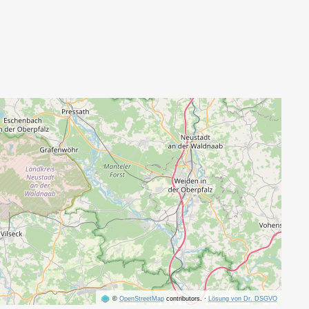
©
OpenStreetMap
contributors.
·
Lösung von Dr. DSGVO