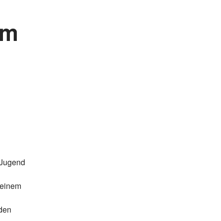
em
-Jugend
 einem
nden