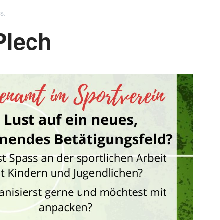
es
.
Plech