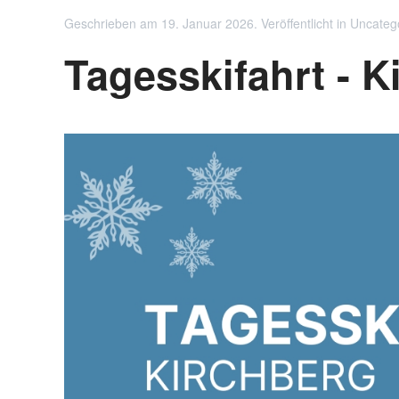
Geschrieben am
19. Januar 2026
. Veröffentlicht in
Uncateg
Tagesskifahrt - K