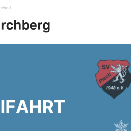
orised
.
irchberg