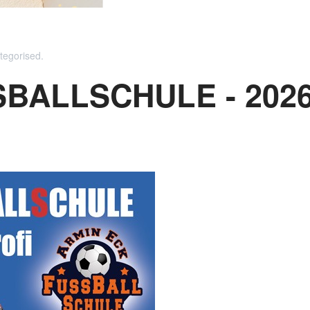
tegorised
.
BALLSCHULE - 202