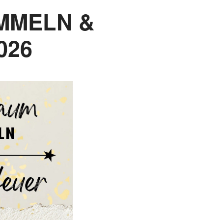
MMELN &
026