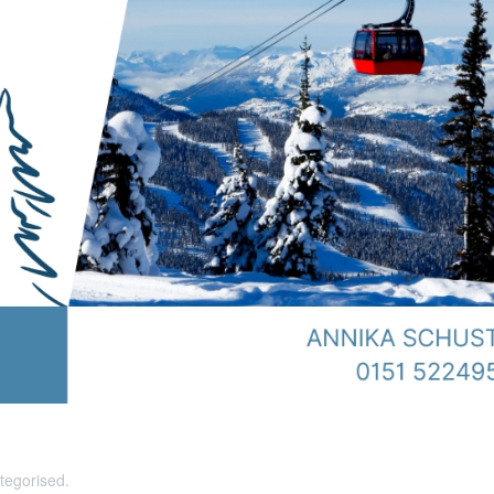
tegorised
.