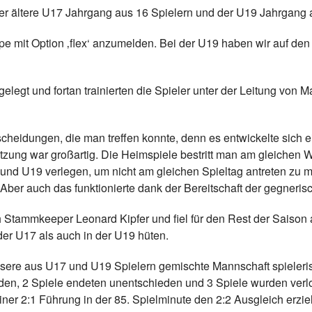
er ältere U17 Jahrgang aus 16 Spielern und der U19 Jahrgang a
e mit Option ‚flex‘ anzumelden. Bei der U19 haben wir auf den Au
egt und fortan trainierten die Spieler unter der Leitung vo
tscheidungen, die man treffen konnte, denn es entwickelte sic
ützung war großartig. Die Heimspiele bestritt man am gleiche
und U19 verlegen, um nicht am gleichen Spieltag antreten zu 
ber auch das funktionierte dank der Bereitschaft der gegneris
ch Stammkeeper Leonard Kipfer und fiel für den Rest der Saison
der U17 als auch in der U19 hüten.
nsere aus U17 und U19 Spielern gemischte Mannschaft spieleris
en, 2 Spiele endeten unentschieden und 3 Spiele wurden verlo
er 2:1 Führung in der 85. Spielminute den 2:2 Ausgleich erzie