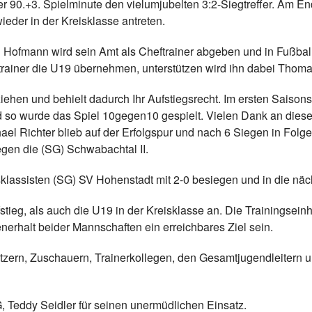
der 90.+3. Spielminute den vielumjubelten 3:2-Siegtreffer. Am 
ieder in der Kreisklasse antreten.
 Hofmann wird sein Amt als Cheftrainer abgeben und in Fußball
trainer die U19 übernehmen, unterstützen wird ihn dabei Thoma
ziehen und behielt dadurch Ihr Aufstiegsrecht. Im ersten Saisons
 so wurde das Spiel 10gegen10 gespielt. Vielen Dank an diese
ael Richter blieb auf der Erfolgspur und nach 6 Siegen in Folge
egen die (SG) Schwabachtal II.
sklassisten (SG) SV Hohenstadt mit 2-0 besiegen und in die nä
fstieg, als auch die U19 in der Kreisklasse an. Die Trainings
erhalt beider Mannschaften ein erreichbares Ziel sein.
tzern, Zuschauern, Trainerkollegen, den Gesamtjugendleitern 
 Teddy Seidler für seinen unermüdlichen Einsatz.